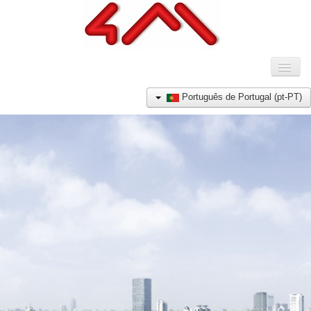
Toggl
Naviga
HOME
Português de Portugal (pt-PT)
COMPANHIA
PRODUTOS
REFERÊNCIAS
NOTÍCIAS
CONTACTO
E-SHOP