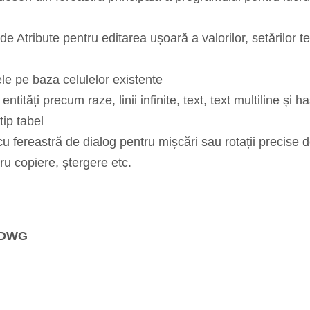
e Atribute pentru editarea ușoară a valorilor, setărilor text
le pe baza celulelor existente
ntități precum raze, linii infinite, text, text multiline și h
tip tabel
fereastră de dialog pentru mișcări sau rotații precise 
ru copiere, ștergere etc.
l DWG