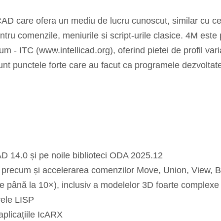
D care ofera un mediu de lucru cunoscut, similar cu ce
ntru comenzile, meniurile si script-urile clasice. 4M este
um - ITC (www.intellicad.org), oferind pietei de profil va
 sunt punctele forte care au facut ca programele dezvoltat
 14.0 și pe noile biblioteci ODA 2025.12
s, precum și accelerarea comenzilor Move, Union, View, 
 până la 10×), inclusiv a modelelor 3D foarte complexe ș
rele LISP
aplicațiile IcARX