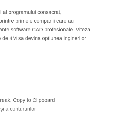
l al programului consacrat,
 printre primele companii care au
riante software CAD profesionale. Viteza
e de 4M sa devina optiunea inginerilor
Break, Copy to Clipboard
i a contururilor