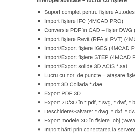
Interoperabilitate – lucrul cu fișiere
Suport complet pentru fișiere Autode
Import fișiere IFC (4MCAD PRO)
Conversie PDF în CAD – fișier DW
Import fișiere Revit (RFA și RVT) (
Import/Export fișiere IGES (4MCAD 
Import/Export fișiere STEP (4MCAD
Import/Export solide 3D ACIS *.sat
Lucru cu nori de puncte – atașare fișie
Import 3D Collada *.dae
Export PDF 3D
Export 2D/3D în *.pdf, *.svg, *.dwf, *.b
Deschidere/Salvare: *.dwg, *.dxf, *.dwf
Export modele 3D în fișiere .obj (Wav
Import hărți prin conectarea la ser