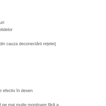
uri
lidelor
n cauza deconectării rețelei)
te efectiv în desen
ul pe mai multe monitoare fără a