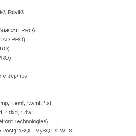
sk® Revit®
G (4MCAD PRO)
4MCAD PRO)
PRO)
 PRO)
re .rcp/.rcs
mp, *.emf, *.wmf, *.stl
, *.dxb, *.dwt
efront Technologies)
vere PostgreSQL, MySQL și WFS