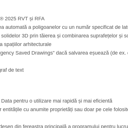
it® 2025 RVT și RFA
automată a poligoanelor cu un număr specificat de lat
lidelor 3D prin tăierea și combinarea suprafețelor și so
pațiilor arhitecturale
rgency Saved Drawings” dacă salvarea eșuează (de ex. di
raf de text
ata pentru o utilizare mai rapidă și mai eficientă
 entitățile cu anumite proprietăți sau doar pe cele folosi
 desen din fereastra principală a programului pentru lucr