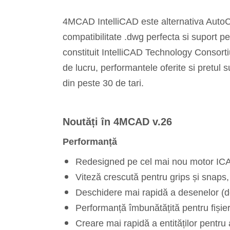
4MCAD IntelliCAD este alternativa AutoCA
compatibilitate .dwg perfecta si suport pe
constituit IntelliCAD Technology Consorti
de lucru, performantele oferite si pretul
din peste 30 de tari.
Noutăți în 4MCAD v.26
Performanță
Redesigned pe cel mai nou motor ICAD
Viteză crescută pentru grips și snap
Deschidere mai rapidă a desenelor (de
Performanță îmbunătățită pentru fișie
Creare mai rapidă a entităților pentru 