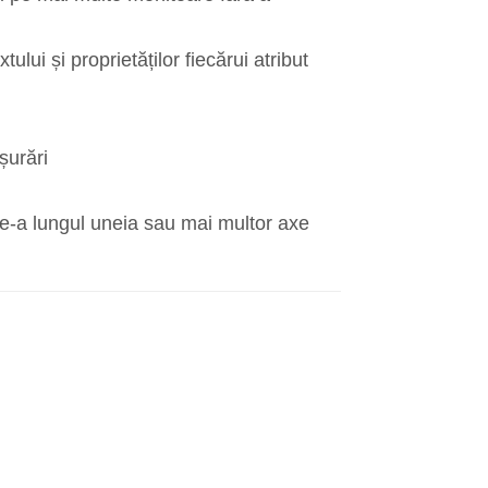
ului și proprietăților fiecărui atribut
așurări
de-a lungul uneia sau mai multor axe