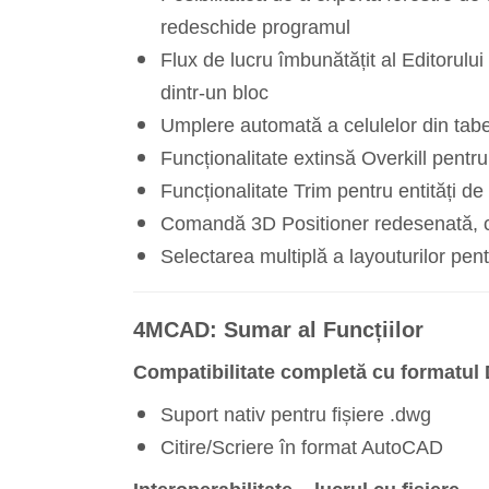
redeschide programul
Flux de lucru îmbunătățit al Editorului d
dintr-un bloc
Umplere automată a celulelor din tabe
Funcționalitate extinsă Overkill pentru e
Funcționalitate Trim pentru entități de 
Comandă 3D Positioner redesenată, cu 
Selectarea multiplă a layouturilor pent
4MCAD: Sumar al Funcțiilor
Compatibilitate completă cu formatu
Suport nativ pentru fișiere .dwg
Citire/Scriere în format AutoCAD